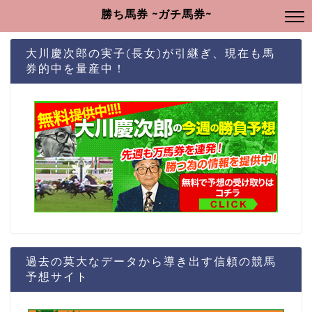
勝ち馬券 ~ガチ馬券~
大川慶次郎の実子(長女)が引継ぎ、現在も馬
券的中を量産中！
過去の莫大なデータから導き出す信頼の競馬
予想サイト