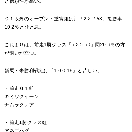
と信頼性が高い。
Ｇ１以外のオープン・重賞組は計「2.2.2.53」複勝率
10.2％とひと息。
これよりは、前走1勝クラス「5.3.5.50」同20.6％の方
が狙いが立つ。
新馬・未勝利戦組は「1.0.0.18」と苦しい。
・前走Ｇ１組
キミワクイーン
ナムラクレア
・前走1勝クラス組
アネゴハダ