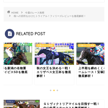
HOME
今週のレース推察
桜への切符をかけたトライアル！フィリーズレビューを徹底解析！
RELATED POST
のレース推察
今週のレース推察
今週のレース推察
を彩る新潟の名物重
秋の女王を決める一戦！
上半期を締めくくる
！アイビスSDを徹底
エリザベス女王杯を徹底
ームレース！宝塚記
析！
解析！
徹底解析！
Ｇ１ヴィクトリアマイルを目指す一戦！