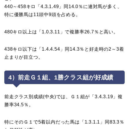
440～458キロ「4.3.1.49」同14.0％に連対馬が多く、
特に優勝馬は11頭中9頭を占める。
480キロ以上は「1.0.3.11」で複勝率26.7％と高い。
438キロ以下は「1.4.4.54」同14.3％と好走時の2～3着
止まりが目立つ。
4）前走Ｇ１組、1勝クラス組が好成績
前走クラス別成績(中央)では、Ｇ１組が「3.4.3.19」複
勝率34.5％。
特にそのＧ１で5着以内だった馬は「1.3.1.1」同83.3％