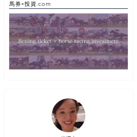
馬券×投資.com