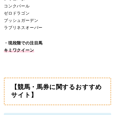
コンクパール
ゼロドラゴン
ブッシュガーデン
ラブリネスオーバー
・現段階での注目馬
キミワクイーン
【競馬・馬券に関するおすすめ
サイト】