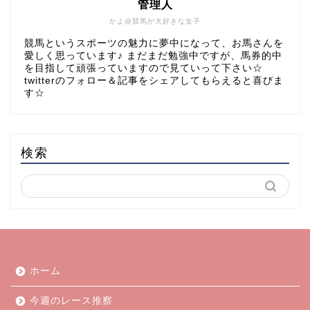
管理人
かよ@競馬が大好きな女子
競馬というスポーツの魅力に夢中になって、お馬さんを
愛しく思っています♪ まだまだ勉強中ですが、馬券的中
を目指して頑張っていますので見ていって下さい☆
twitterのフォロー＆記事をシェアしてもらえると喜びま
す☆
検索
ホーム
今週のレース推察