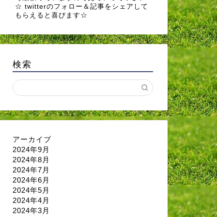
☆ twitterのフォロー＆記事をシェアして
もらえると喜びます☆
検索
アーカイブ
2024年9月
2024年8月
2024年7月
2024年6月
2024年5月
2024年4月
2024年3月