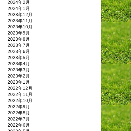
2024年2月
2024年1月
2023年12月
2023年11月
2023年10月
2023年9月
2023年8月
2023年7月
2023年6月
2023年5月
2023年4月
2023年3月
2023年2月
2023年1月
2022年12月
2022年11月
2022年10月
2022年9月
2022年8月
2022年7月
2022年6月