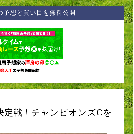
の予想と買い目を無料公開
王決定戦！チャンピオンズCを