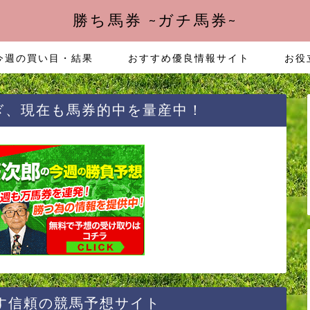
勝ち馬券 ~ガチ馬券~
今週の買い目・結果
おすすめ優良情報サイト
お役
ぎ、現在も馬券的中を量産中！
す信頼の競馬予想サイト