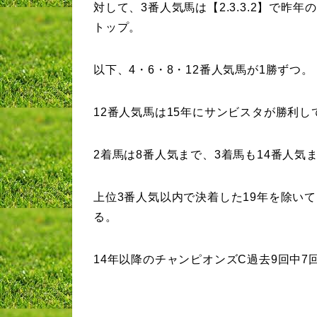
対して、3番人気馬は【2.3.3.2】で昨
トップ。
以下、4・6・8・12番人気馬が1勝ずつ。
12番人気馬は15年にサンビスタが勝利し
2着馬は8番人気まで、3着馬も14番人
上位3番人気以内で決着した19年を除い
る。
14年以降のチャンピオンズC過去9回中7