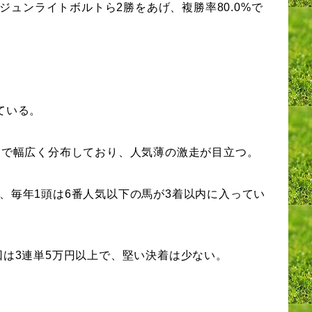
年のジュンライトボルトら2勝をあげ、複勝率80.0%で
ている。
気まで幅広く分布しており、人気薄の激走が目立つ。
て、毎年1頭は6番人気以下の馬が3着以内に入ってい
回は3連単5万円以上で、堅い決着は少ない。