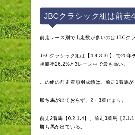
JBCクラシック組は前走
前走レース別で出走数が多いのはJBCク
JBCクラシック組は【4.4.3.31】 で2
複勝率26.2%と3レース中で最も高い。
この組の前走着順別成績は、前走1着馬が【0.
勝ち馬が出ておらず、2・3着止まり。
前走2着馬【0.2.1.4】、前走3着馬【2.1
勝ち馬が出ている。