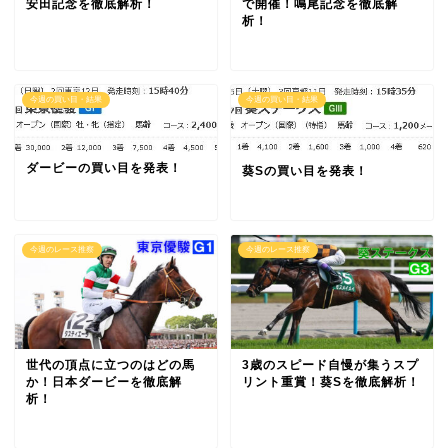
安田記念を徹底解析！
で開催！鳴尾記念を徹底解
析！
今週の買い目・結果
今週の買い目・結果
ダービーの買い目を発表！
葵Sの買い目を発表！
今週のレース推察
今週のレース推察
世代の頂点に立つのはどの馬
3歳のスピード自慢が集うスプ
か！日本ダービーを徹底解
リント重賞！葵Sを徹底解析！
析！