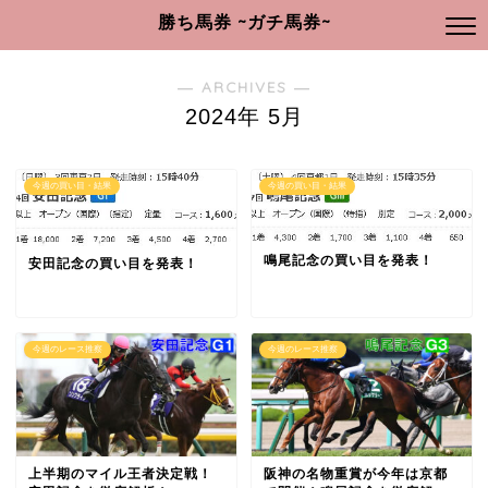
勝ち馬券 ~ガチ馬券~
― ARCHIVES ―
2024年 5月
今週の買い目・結果
今週の買い目・結果
鳴尾記念の買い目を発表！
安田記念の買い目を発表！
今週のレース推察
今週のレース推察
上半期のマイル王者決定戦！
阪神の名物重賞が今年は京都