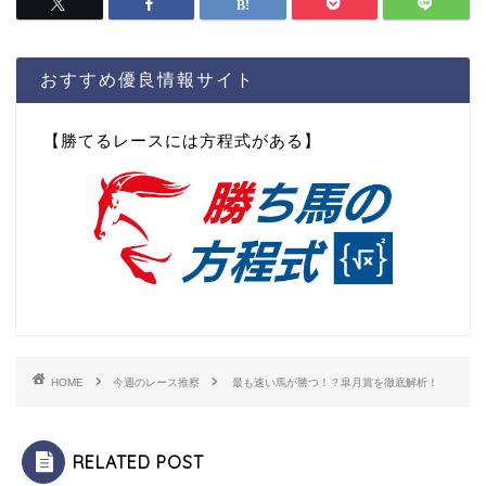
おすすめ優良情報サイト
【勝てるレースには方程式がある】
HOME
今週のレース推察
最も速い馬が勝つ！？皐月賞を徹底解析！
RELATED POST