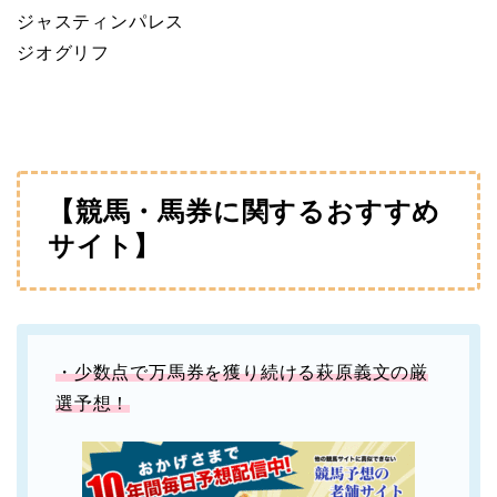
ジャスティンパレス
ジオグリフ
【競馬・馬券に関するおすすめ
サイト】
・少数点で万馬券を獲り続ける萩原義文の厳
選予想！