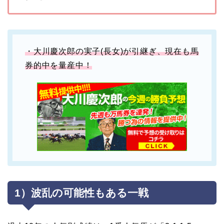
・大川慶次郎の実子(長女)が引継ぎ、現在も馬
券的中を量産中！
1）波乱の可能性もある一戦