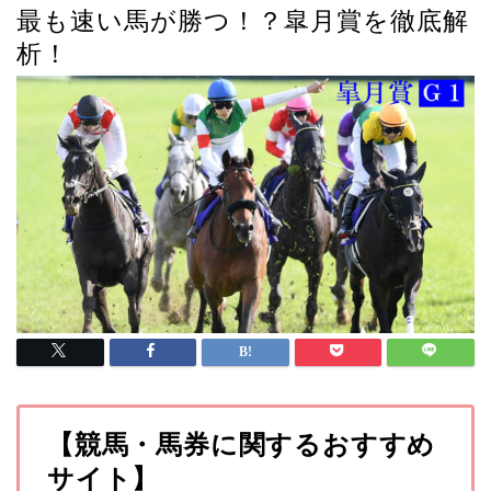
最も速い馬が勝つ！？皐月賞を徹底解
析！
【競馬・馬券に関するおすすめ
サイト】