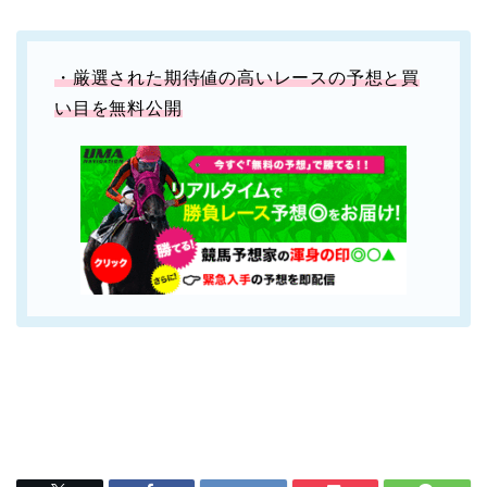
・厳選された期待値の高いレースの予想と買
い目を無料公開