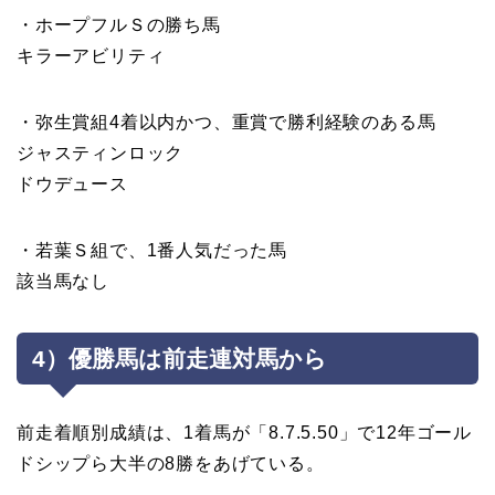
・ホープフルＳの勝ち馬
キラーアビリティ
・弥生賞組4着以内かつ、重賞で勝利経験のある馬
ジャスティンロック
ドウデュース
・若葉Ｓ組で、1番人気だった馬
該当馬なし
4）優勝馬は前走連対馬から
前走着順別成績は、1着馬が「8.7.5.50」で12年ゴール
ドシップら大半の8勝をあげている。