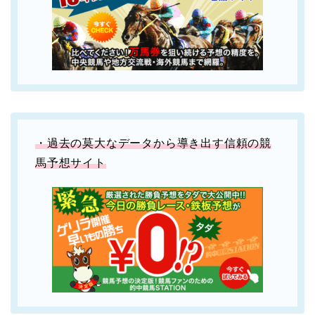
・過去の莫大なデータから導き出す信頼の競
馬予想サイト