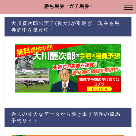
勝ち馬券 ~ガチ馬券~
大川慶次郎の実子(長女)が引継ぎ、現在も馬
券的中を量産中！
過去の莫大なデータから導き出す信頼の競馬
予想サイト