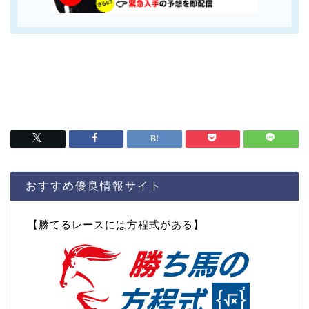
おすすめ優良情報サイト
【勝てるレースには方程式がある】