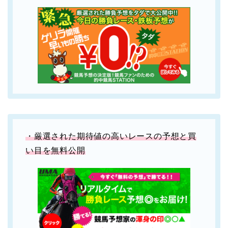
・厳選された期待値の高いレースの予想と買
い目を無料公開