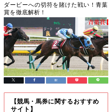
ダービーへの切符を賭けた戦い！青葉
賞を徹底解析！
【競馬・馬券に関するおすすめ
サイト】