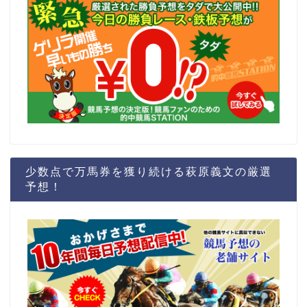
少数点で万馬券を獲り続ける萩原義文の厳選
予想！