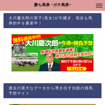
勝ち馬券 ~ガチ馬券~
大川慶次郎の実子(長女)が引継ぎ、現在も馬
券的中を量産中！
過去の莫大なデータから導き出す信頼の競馬
予想サイト