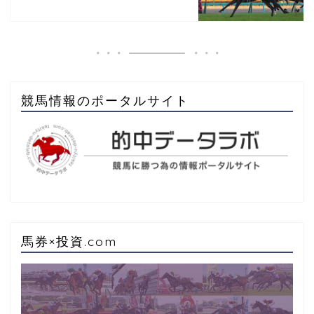
競馬情報のポータルサイト
馬券×投資.com