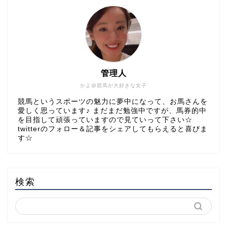
管理人
かよ@競馬が大好きな女子
競馬というスポーツの魅力に夢中になって、お馬さんを
愛しく思っています♪ まだまだ勉強中ですが、馬券的中
を目指して頑張っていますので見ていって下さい☆
twitterのフォロー＆記事をシェアしてもらえると喜びま
す☆
検索