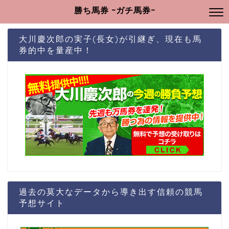
勝ち馬券 ~ガチ馬券~
大川慶次郎の実子(長女)が引継ぎ、現在も馬
券的中を量産中！
過去の莫大なデータから導き出す信頼の競馬
予想サイト