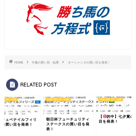
HOME
今週の買い目・結果
オーシャンＳの買い目を発表！
RELATED POST
の買い目・結果
今週の買い目・結果
今週の買い目・結果
【
的中】七夕賞の
朝日杯フューチュリティ
神ジュベナイルフィリ
目を発表！
ステークスの買い目を発
ズの買い目を発表！
表！