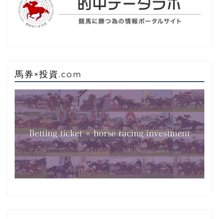
馬券×投資.com