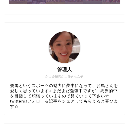
管理人
かよ@競馬が大好きな女子
競馬というスポーツの魅力に夢中になって、お馬さんを
愛しく思っています♪ まだまだ勉強中ですが、馬券的中
を目指して頑張っていますので見ていって下さい☆
twitterのフォロー＆記事をシェアしてもらえると喜びま
す☆