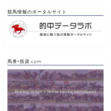
競馬情報のポータルサイト
馬券×投資.com