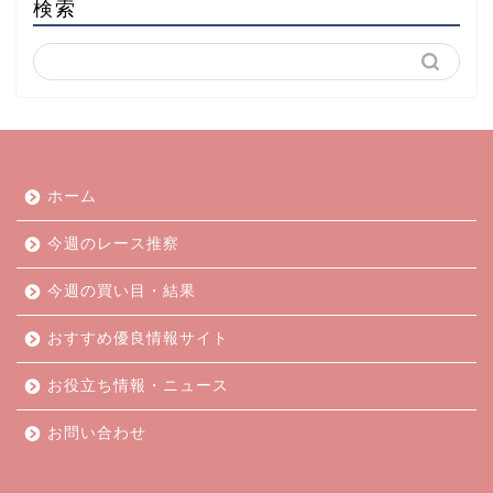
検索
ホーム
今週のレース推察
今週の買い目・結果
おすすめ優良情報サイト
お役立ち情報・ニュース
お問い合わせ