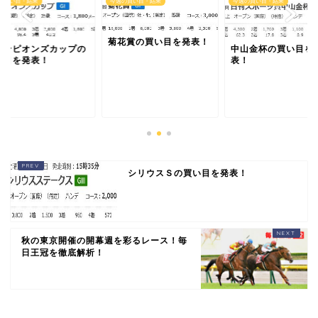
の買い目・結果
今週の買い目・結果
今週の買い目・結果
菊花賞の買い目を発表！
ャンピオンズカップの
中山金杯の買い目を
い目を発表！
表！
シリウスＳの買い目を発表！
秋の東京開催の開幕週を彩るレース！毎
日王冠を徹底解析！