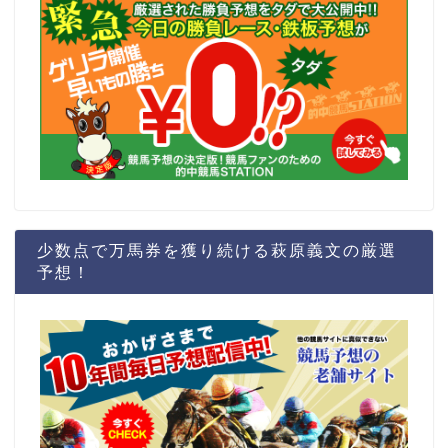
少数点で万馬券を獲り続ける萩原義文の厳選
予想！