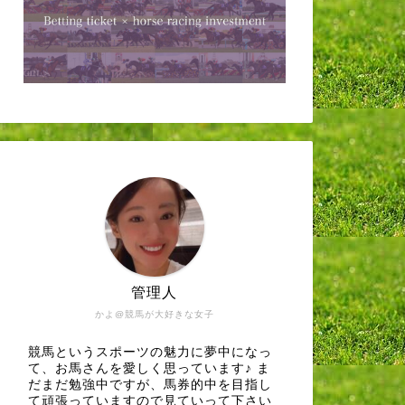
管理人
かよ@競馬が大好きな女子
競馬というスポーツの魅力に夢中になっ
て、お馬さんを愛しく思っています♪ ま
だまだ勉強中ですが、馬券的中を目指し
て頑張っていますので見ていって下さい