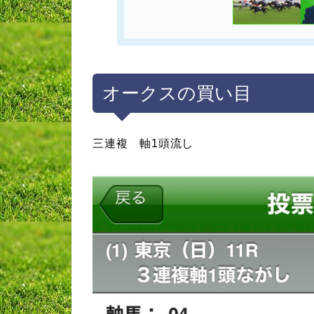
オークスの買い目
三連複 軸1頭流し