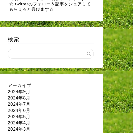
☆ twitterのフォロー＆記事をシェアして
もらえると喜びます☆
検索
アーカイブ
2024年9月
2024年8月
2024年7月
2024年6月
2024年5月
2024年4月
2024年3月