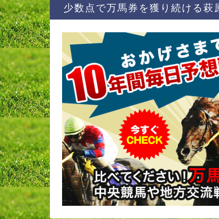
少数点で万馬券を獲り続ける萩