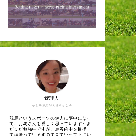
管理人
かよ@競馬が大好きな女子
競馬というスポーツの魅力に夢中になっ
て、お馬さんを愛しく思っています♪ ま
だまだ勉強中ですが、馬券的中を目指し
て頑張っていますので見ていって下さい