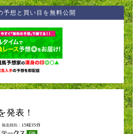
の予想と買い目を無料公開
を発表！