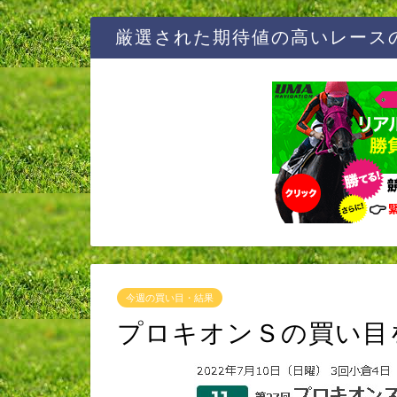
厳選された期待値の高いレース
今週の買い目・結果
プロキオンＳの買い目