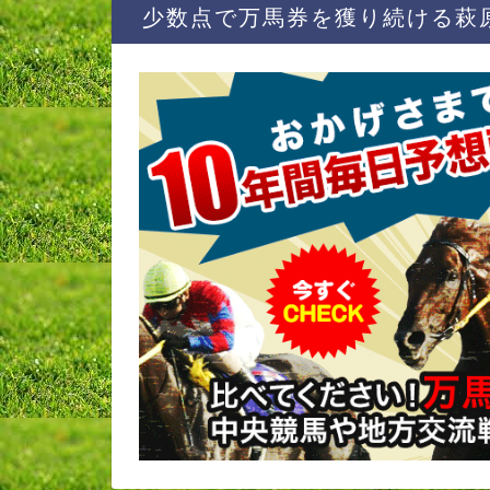
少数点で万馬券を獲り続ける萩