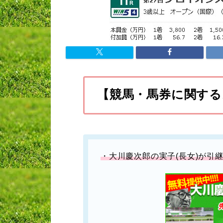
【競馬・馬券に関す
・大川慶次郎の実子(長女)が引