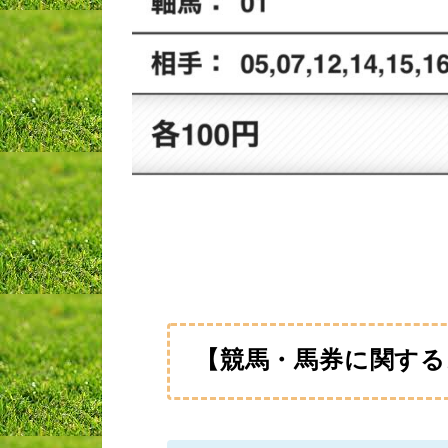
【競馬・馬券に関す