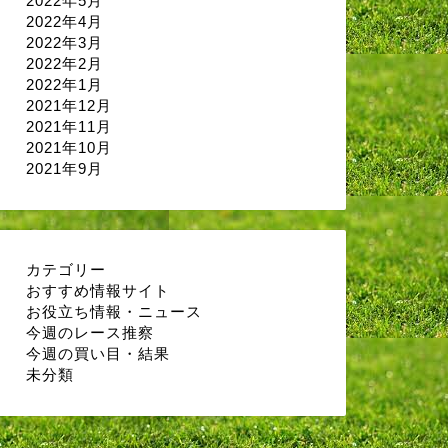
2022年5月
2022年4月
2022年3月
2022年2月
2022年1月
2021年12月
2021年11月
2021年10月
2021年9月
カテゴリー
おすすめ情報サイト
お役立ち情報・ニュース
今週のレース推察
今週の買い目・結果
未分類