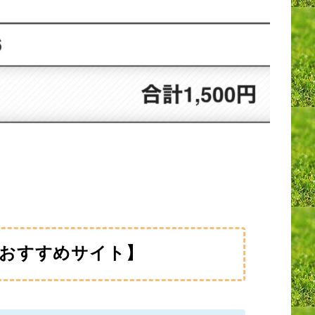
るおすすめサイト】