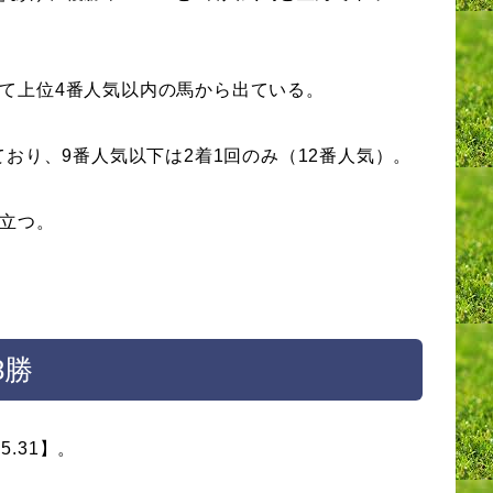
すべて上位4番人気以内の馬から出ている。
おり、9番人気以下は2着1回のみ（12番人気）。
目立つ。
8勝
5.31】。