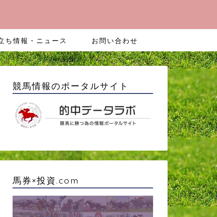
立ち情報・ニュース
お問い合わせ
競馬情報のポータルサイト
馬券×投資.com