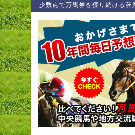
少数点で万馬券を獲り続ける萩