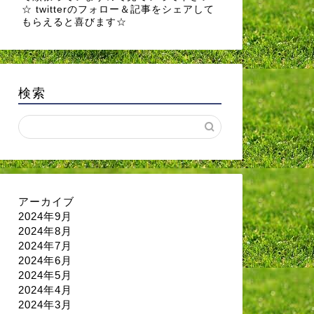
☆ twitterのフォロー＆記事をシェアして
もらえると喜びます☆
検索
アーカイブ
2024年9月
2024年8月
2024年7月
2024年6月
2024年5月
2024年4月
2024年3月