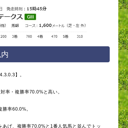
以内
3.0.3】。
対率・複勝率70.0%と高い。
複勝率60.0%。
勝をあげ、複勝率70.0%と1番人気馬と並んでトッ