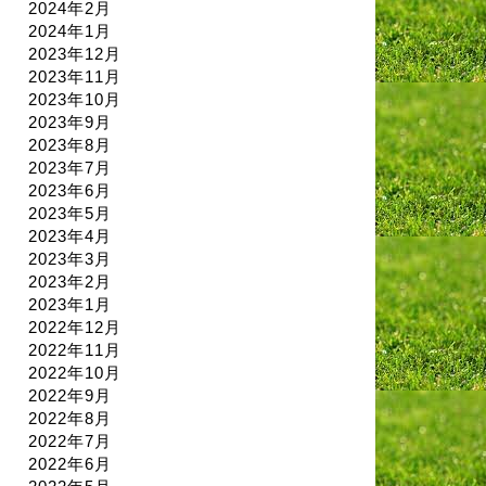
2024年2月
2024年1月
2023年12月
2023年11月
2023年10月
2023年9月
2023年8月
2023年7月
2023年6月
2023年5月
2023年4月
2023年3月
2023年2月
2023年1月
2022年12月
2022年11月
2022年10月
2022年9月
2022年8月
2022年7月
2022年6月